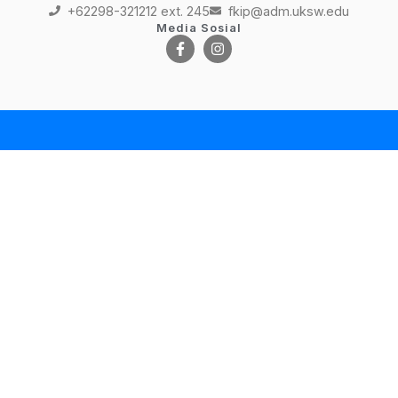
+62298-321212 ext. 245
fkip@adm.uksw.edu
Media Sosial
SIASat
Flexible Learning
EJournal
DigiLib