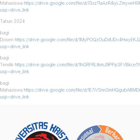
Mahasiswa
https://drive.google.com/file/d/13xz11aAzR4iyLZmyxeH
usp=drive_link
Tahun 2024
bagi
Dosen
https://drive.google.com/file/d/1MyPOQzOuDdUDv4HwyEK
usp=drive_link
bagi
Tendik
https://drive.google.com/file/d/1hGRFRLtkmJ9PPp3FVBkce1
usp=drive_link
bagi
Mahasiswa
https://drive.google.com/file/d/1E7iVSnn3mHQgubABM
usp=drive_link