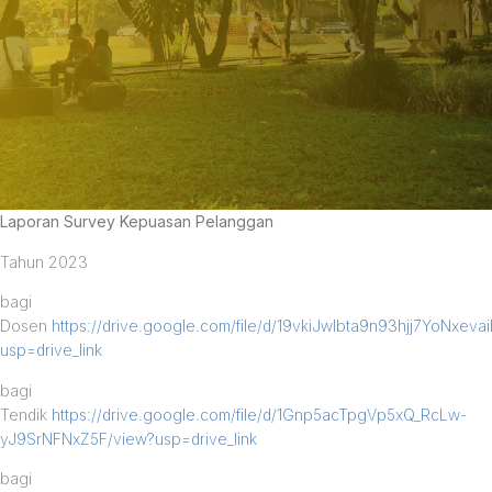
Laporan Survey Kepuasan Pelanggan
Tahun 2023
bagi
Dosen
https://drive.google.com/file/d/19vkiJwlbta9n93hjj7YoNxev
usp=drive_link
bagi
Tendik
https://drive.google.com/file/d/1Gnp5acTpgVp5xQ_RcLw-
yJ9SrNFNxZ5F/view?usp=drive_link
bagi