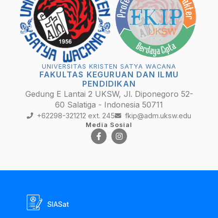
UNIVERSITAS KRISTEN SATYA WACANA
FAKULTAS KEGURUAN DAN ILMU
PENDIDIKAN
Gedung E Lantai 2 UKSW, Jl. Diponegoro 52-
60 Salatiga - Indonesia 50711
+62298-321212 ext. 245
fkip@adm.uksw.edu
Media Sosial
SIASat