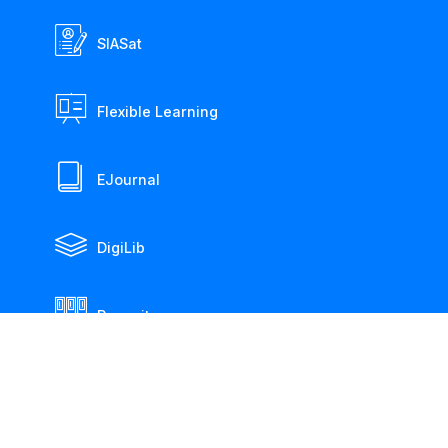
SIASat
Flexible Learning
EJournal
DigiLib
Repository
Risat