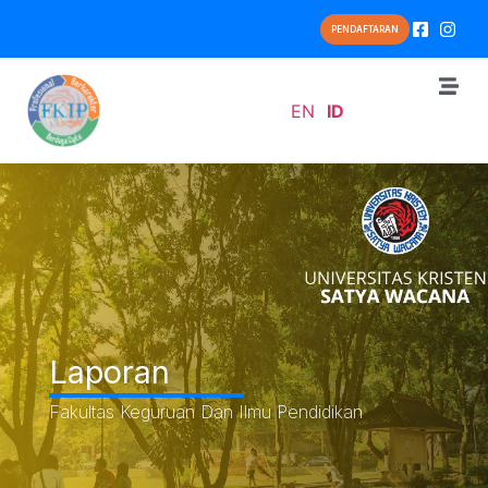
PENDAFTARAN
EN
ID
Laporan
Fakultas Keguruan Dan Ilmu Pendidikan