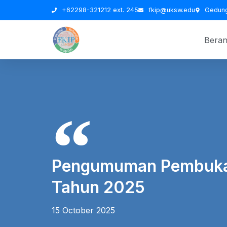
+62298-321212 ext. 245
fkip@uksw.edu
Gedung
Bera
Pengumuman Pembuka
Tahun 2025
15 October 2025