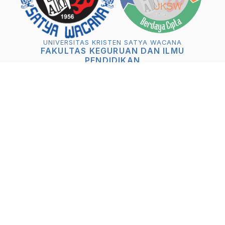
UNIVERSITAS KRISTEN SATYA WACANA
FAKULTAS KEGURUAN DAN ILMU
PENDIDIKAN
Gedung E Lantai 2 UKSW, Jl. Diponegoro 52-
60 Salatiga - Indonesia 50711
+62298-321212 ext. 245
fkip@adm.uksw.edu
Media Sosial
SIASat
Flexible Learning