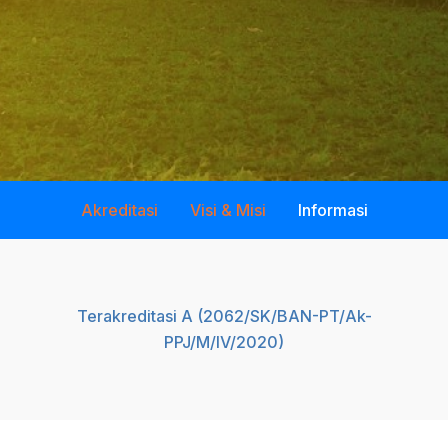
Akreditasi
Visi & Misi
Informasi
Terakreditasi A (2062/SK/BAN-PT/Ak-
PPJ/M/IV/2020)